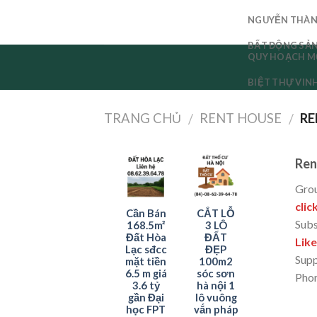
NGUYỄN THÀN
BẤT ĐỘNG SẢN
QUY HOẠCH M
BIỆT THỰ VI
TRANG CHỦ
RENT HOUSE
RE
/
/
Ren
Grou
clic
Cần Bán
CẮT LỖ
Subs
168.5m²
3 LÔ
Đất Hòa
ĐẤT
Like
Lạc sđcc
ĐẸP
Supp
mặt tiền
100m2
6.5 m giá
sóc sơn
Pho
3.6 tỷ
hà nội 1
gần Đại
lô vuông
học FPT
vắn pháp