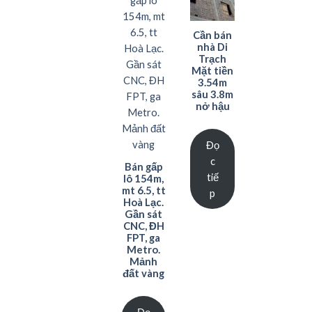
Cần bán
nhà Di
Trạch
Mặt tiền
3.54m
sâu 3.8m
nở hậu
Đọ
c
Bán gấp
tiế
lô 154m,
mt 6.5, tt
p
Hoà Lạc.
Gần sát
CNC, ĐH
FPT, ga
Metro.
Mảnh
đất vàng
Đọ