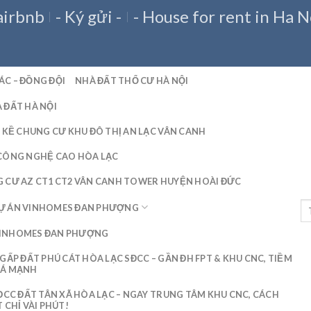
airbnb
- Ký gửi -
- House for rent in Ha N
ÁC – ĐỒNG ĐỘI
NHÀ ĐẤT THỔ CƯ HÀ NỘI
 ĐẤT HÀ NỘI
N KỀ CHUNG CƯ KHU ĐÔ THỊ AN LẠC VÂN CANH
CÔNG NGHỆ CAO HÒA LẠC
 CƯ AZ CT1 CT2 VÂN CANH TOWER HUYỆN HOÀI ĐỨC
Ự ÁN VINHOMES ĐAN PHƯỢNG
INHOMES ĐAN PHƯỢNG
GẤP ĐẤT PHÚ CÁT HÒA LẠC SĐCC – GẦN ĐH FPT & KHU CNC, TIỀM
IÁ MẠNH
SĐCC ĐẤT TÂN XÃ HÒA LẠC – NGAY TRUNG TÂM KHU CNC, CÁCH
 CHỈ VÀI PHÚT!