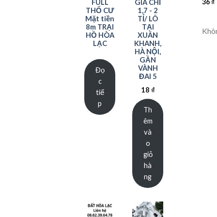
FULL
GIÁ CHỈ
36
₫
THỔ CƯ
1,7 - 2
Mặt tiền
TỈ/ LÔ
8m TRẠI
TẠI
Khôn
HỒ HÒA
XUÂN
LẠC
KHANH,
HÀ NỘI,
GẦN
VÀNH
Đọ
ĐAI 5
c
18
₫
tiế
p
Th
êm
và
o
giỏ
hà
ng