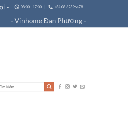
oi -
08:00 - 17:00
+84 08.62396478
- Vinhome Đan Phượng -