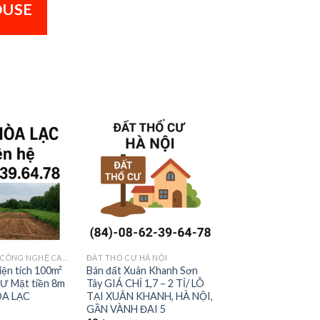
OUSE
BÁN ĐẤT KHU CÔNG NGHỆ CAO HOÀ LẠC
ĐẤT THỔ CƯ HÀ NỘI
iện tích 100m²
Bán đất Xuân Khanh Sơn
Ư Mặt tiền 8m
Tây GIÁ CHỈ 1,7 – 2 TỈ/ LÔ
ÒA LẠC
TẠI XUÂN KHANH, HÀ NỘI,
GẦN VÀNH ĐAI 5