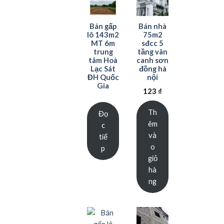
Bán gấp
Bán nhà
lô 143m2
75m2
MT 6m
sđcc 5
trung
tầng vân
tâm Hoà
canh sơn
Lạc Sát
đồng hà
ĐH Quốc
nội
Gia
123
₫
Th
Đọ
êm
c
và
tiế
o
p
giỏ
hà
ng