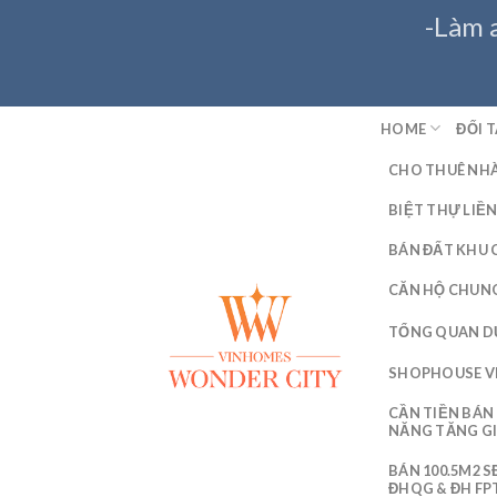
Skip
-Làm 
to
content
HOME
ĐỐI T
CHO THUÊ NHÀ
BIỆT THỰ LIỀ
BÁN ĐẤT KHU 
CĂN HỘ CHUNG
TỔNG QUAN D
SHOPHOUSE V
CẦN TIỀN BÁN 
NĂNG TĂNG G
BÁN 100.5M2 
ĐHQG & ĐH FPT