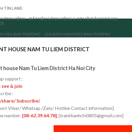
H TÍN LAND
 SÔNG HỒNG – ĐẤT NỀN SÔNG HỒNG & CƠ HỘI ĐẦU TƯ THEO
ỚI
NHOMES ĐAN PHƯỢNG
GIÁ BÁN VINHOMES ĐAN PHƯỢNG
NT HOUSE NAM TU LIEM DISTRICT
t house Nam Tu Liem District Ha Noi City
p support :
k see & join
cribe :
/share/ Subscribe/
ort Viber/ Whatsap /Zalo/ Hotline Contact information]
ne number:
[08-62.39.64.78]
, [trankhanhchi0805@gmail.com]