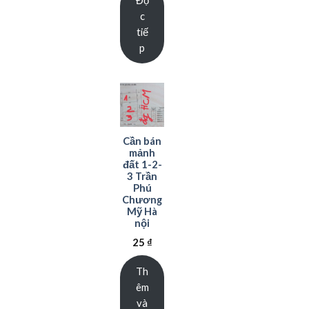
c
tiế
p
Cần bán
mảnh
đất 1-2-
3 Trần
Phú
Chương
Mỹ Hà
nội
25
₫
Th
êm
và