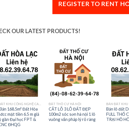
REGISTER TO RENT H
ECK OUR LATEST PRODUCTS!
BÁN ĐẤT KHU CÔNG NGHỆ CAO HOÀ LẠC
ĐẤT THỔ CƯ HÀ NỘI
Bán 168.5m² Đất Hòa
CẮT LỖ 3 LÔ ĐẤT ĐẸP
Bán lô đất D
đcc mặt tiền 6.5 m giá
100m2 sóc sơn hà nội 1 lô
FULL THỔ C
tỷ gần Đại học FPT &
vuông vắn pháp lý rõ ràng
TRẠI HỒ H
 CNC ĐHQG