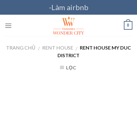
Skip
-Làm airbnb
to
content
0
TRANG CHỦ
RENT HOUSE
RENT HOUSE MY DUC
/
/
DISTRICT
LỌC