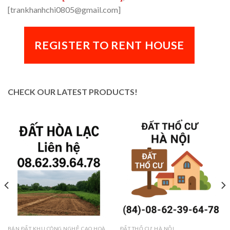
[trankhanhchi0805@gmail.com]
REGISTER TO RENT HOUSE
CHECK OUR LATEST PRODUCTS!
BÁN ĐẤT KHU CÔNG NGHỆ CAO HOÀ LẠC
ĐẤT THỔ CƯ HÀ NỘI