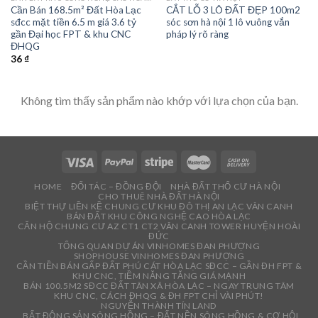
Cần Bán 168.5m² Đất Hòa Lạc
CẮT LỖ 3 LÔ ĐẤT ĐẸP 100m2
sđcc mặt tiền 6.5 m giá 3.6 tỷ
sóc sơn hà nội 1 lô vuông vắn
gần Đại học FPT & khu CNC
pháp lý rõ ràng
ĐHQG
36
₫
Không tìm thấy sản phẩm nào khớp với lựa chọn của bạn.
HOME
ĐỐI TÁC – ĐỒNG ĐỘI
NHÀ ĐẤT THỔ CƯ HÀ NỘI
CHO THUÊ NHÀ ĐẤT HÀ NỘI
BIỆT THỰ LIỀN KỀ CHUNG CƯ KHU ĐÔ THỊ AN LẠC VÂN CANH
BÁN ĐẤT KHU CÔNG NGHỆ CAO HÒA LẠC
CĂN HỘ CHUNG CƯ AZ CT1 CT2 VÂN CANH TOWER HUYỆN HOÀI
ĐỨC
TỔNG QUAN DỰ ÁN VINHOMES ĐAN PHƯỢNG
SHOPHOUSE VINHOMES ĐAN PHƯỢNG
CẦN TIỀN BÁN GẤP ĐẤT PHÚ CÁT HÒA LẠC SĐCC – GẦN ĐH FPT &
KHU CNC, TIỀM NĂNG TĂNG GIÁ MẠNH
BÁN 100.5M2 SĐCC ĐẤT TÂN XÃ HÒA LẠC – NGAY TRUNG TÂM
KHU CNC, CÁCH ĐHQG & ĐH FPT CHỈ VÀI PHÚT!
NGUYỄN THÀNH TÍN LAND
BẤT ĐỘNG SẢN SÔNG HỒNG – ĐẤT NỀN SÔNG HỒNG & CƠ HỘI